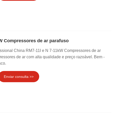
W Compressores de ar parafuso
issional China RM7-11I e N 7-11kW Compressores de ar
essores de ar com alta qualidade e preço razoável. Bem -
sco.
Enviar consulta >>