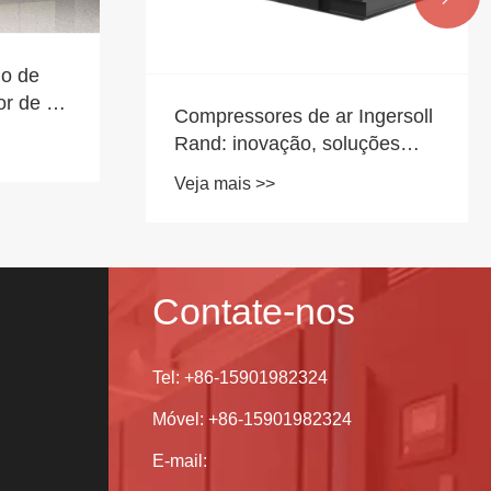
io de
r de ar
Compressores de ar Ingersoll
Rand: inovação, soluções
industriais e liderança global
Veja mais >>
Contate-nos
Tel:
+86-15901982324
Móvel:
+86-15901982324
E-mail: