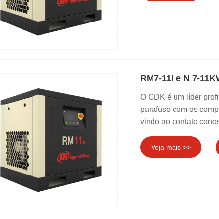
RM7-11I e N 7-11K
O GDK é um líder prof
parafuso com os compr
vindo ao contato cono
Veja mais >>