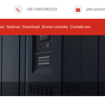
+86-15901982324
john.wilso
tos
Notícias
Download
Enviar consulta
Contate-nos