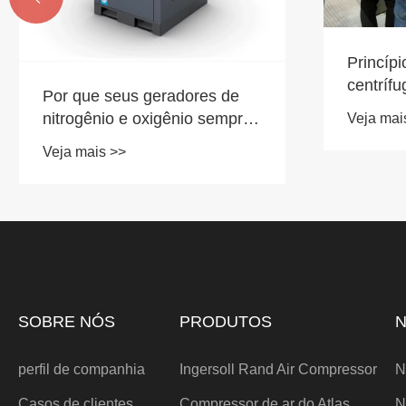
Princíp
centrífu
Por que seus geradores de
nitrogênio e oxigênio sempre
Veja mai
quebram quando você mais
Veja mais >>
precisa deles?
SOBRE NÓS
PRODUTOS
N
perfil de companhia
Ingersoll Rand Air Compressor
N
Casos de clientes
Compressor de ar do Atlas
N