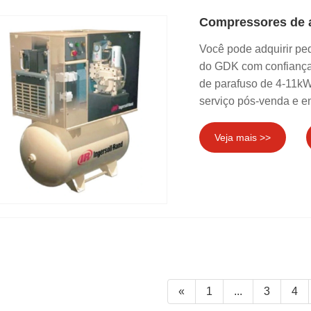
Compressores de a
Você pode adquirir p
do GDK com confiança,
de parafuso de 4-11kW
serviço pós-venda e en
Veja mais >>
«
1
...
3
4