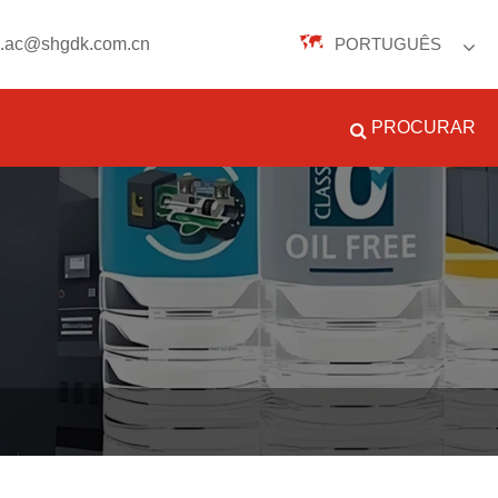
n.ac@shgdk.com.cn
PORTUGUÊS
English
PROCURAR
Español
Português
русский
Français
日本語
Deutsch
tiếng Việt
Italiano