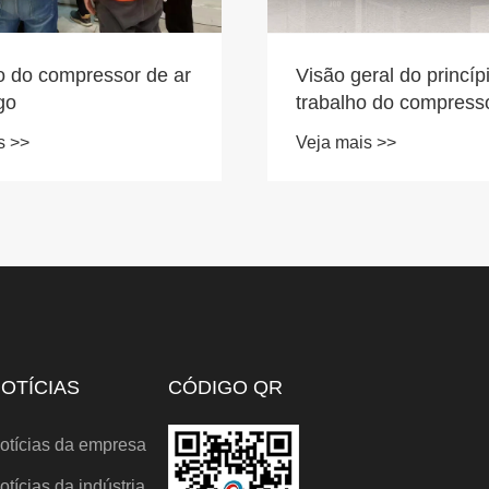
io do compressor de ar
Visão geral do princíp
go
trabalho do compresso
sem óleo
s >>
Veja mais >>
OTÍCIAS
CÓDIGO QR
otícias da empresa
otícias da indústria