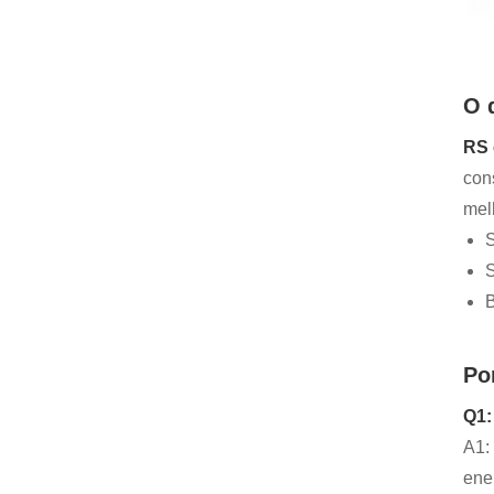
O 
RS 
con
melh
S
S
B
Po
Q1:
A1:
ene