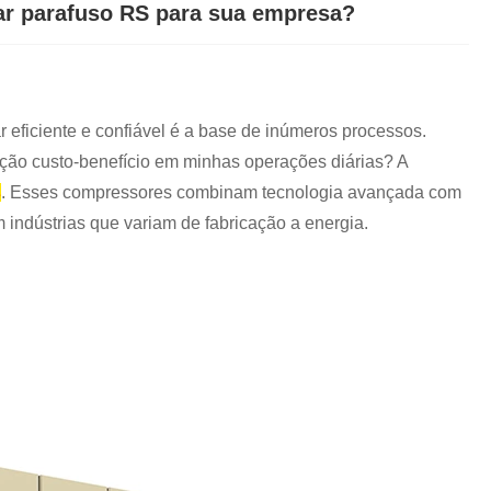
ar parafuso RS para sua empresa?
Nederlands
한국어
 eficiente e confiável é a base de inúmeros processos.
العربية
ação custo-benefício em minhas operações diárias? A
s
. Esses compressores combinam tecnologia avançada com
indústrias que variam de fabricação a energia.