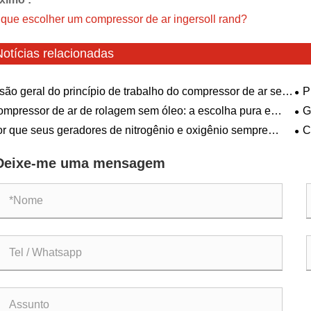
 que escolher um compressor de ar ingersoll rand?
Notícias relacionadas
são geral do princípio de trabalho do compressor de ar sem
P
o
mpressor de ar de rolagem sem óleo: a escolha pura e
G
iente
com
r que seus geradores de nitrogênio e oxigênio sempre
C
ma
bram quando você mais precisa deles?
ind
Deixe-me uma mensagem