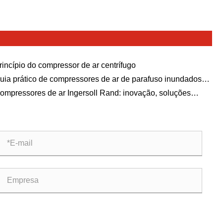
rincípio do compressor de ar centrífugo
uia prático de compressores de ar de parafuso inundados
 óleo RM: dos princípios tecnológicos à seleção e
ompressores de ar Ingersoll Rand: inovação, soluções
nutenção
ustriais e liderança global