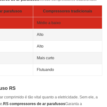
r parafusos
Compressores tradicionais
Médio a baixo
Alto
Alto
Mais curto
Flutuando
fuso RS
r comprimido é tão vital quanto a eletricidade. Sem ele, a
e.
RS compressores de ar parafusos
Garanta a