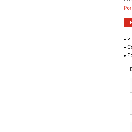
Por
Vi
óle
Co
efic
Po
que