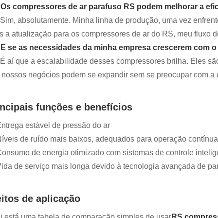
 Os compressores de ar parafuso RS podem melhorar a efi
 Sim, absolutamente. Minha linha de produção, uma vez enfrent
s a atualização para os compressores de ar do RS, meu fluxo d
 E se as necessidades da minha empresa crescerem com 
 É aí que a escalabilidade desses compressores brilha. Eles sã
 nossos negócios podem se expandir sem se preocupar com a c
incipais funções e benefícios
ntrega estável de pressão do ar
íveis de ruído mais baixos, adequados para operação contínua
onsumo de energia otimizado com sistemas de controle intelig
ida de serviço mais longa devido à tecnologia avançada de pa
eitos de aplicação
i está uma tabela de comparação simples de usar
RS compress