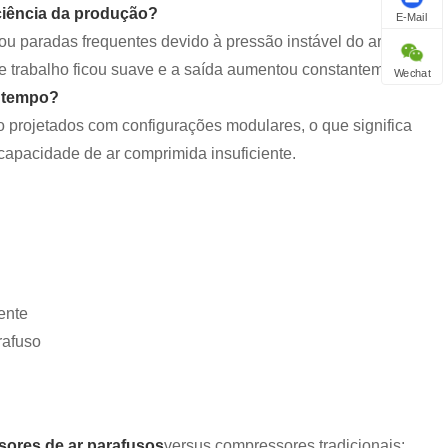
ciência da produção?
E-Mail
ou paradas frequentes devido à pressão instável do ar, mas
e trabalho ficou suave e a saída aumentou constantemente.
Wechat
o tempo?
o projetados com configurações modulares, o que significa
apacidade de ar comprimida insuficiente.
ente
rafuso
ores de ar parafusos
versus compressores tradicionais: