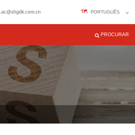
n.ac@shgdk.com.cn
PORTUGUÊS
English
PROCURAR
Español
Português
русский
Français
日本語
Deutsch
tiếng Việt
Italiano