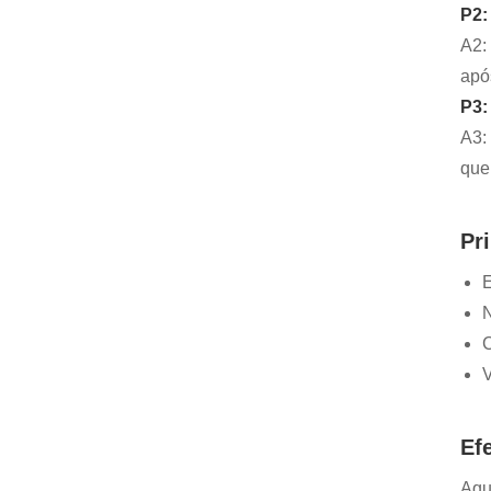
P2:
A2:
apó
P3:
A3:
que
Pr
E
N
C
V
Ef
Aqu