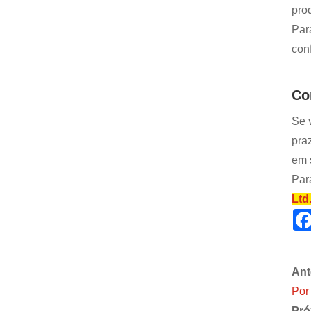
prod
Par
con
Co
Se 
pra
em 
Par
Ltd
Ant
Por
Pró