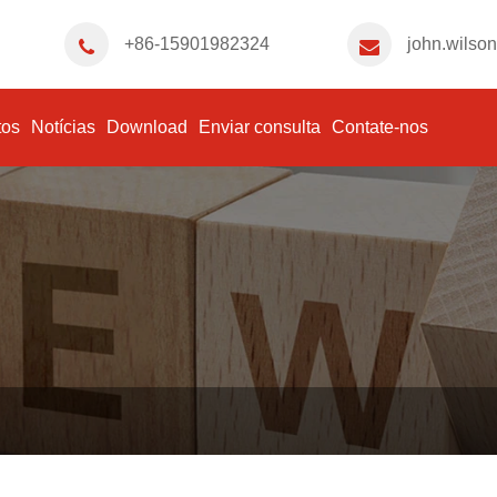
+86-15901982324
john.wilso
tos
Notícias
Download
Enviar consulta
Contate-nos