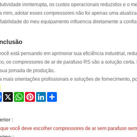
utividade ininterrupta, os custos operacionais reduzidos e o mel
a mim, adotar esses compressores não foi apenas uma atualizaçã
fiabilidade do meu equipamento influencia diretamente a confian
nclusão
você está pensando em aprimorar sua eficiência industrial, redu
zo, os compressores de ar de parafuso RS são a solução certa
sua jornada de produção.
a mais orientações profissionais e soluções de fornecimento, po
.
Facebook
X
WhatsApp
Pinterest
LinkedIn
Share
erior :
 que você deve escolher compressores de ar sem parafuso sem
ximo :