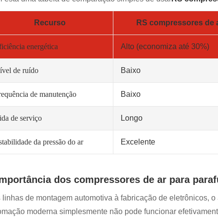
Recurso
RS compressores de a
ficiência energética
Alto (economiza até 30%)
ível de ruído
Baixo
requência de manutenção
Baixo
ida de serviço
Longo
stabilidade da pressão do ar
Excelente
importância dos compressores de ar para para
 linhas de montagem automotiva à fabricação de eletrônicos, o a
omação moderna simplesmente não pode funcionar efetivament