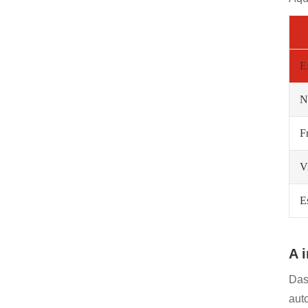
E
N
F
V
E
A 
Das
aut